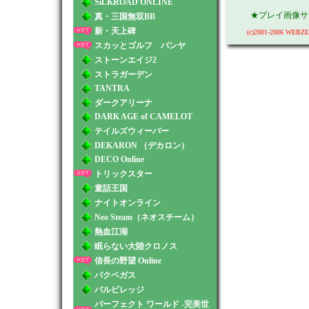
SiLKROAD ONLINE
★プレイ画像サ
真・三国無双BB
新・天上碑
(c)2001-2006 WEBZEN
スカッとゴルフ パンヤ
ストーンエイジ2
ストラガーデン
TANTRA
ダークアリーナ
DARK AGE of CAMELOT
テイルズウィーバー
DEKARON （デカロン）
DECO Online
トリックスター
童話王国
ナイトオンライン
Neo Steam（ネオスチーム）
熱血江湖
眠らない大陸クロノス
信長の野望 Online
パクベガス
バルビレッジ
パーフェクト ワールド -完美世