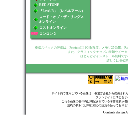
RED STONE
『Level-R』（レベルアール）
ロード・オブ・ザ・リングス
オンライン
ロストオンライン
ロンロン２
※低スペックの評価は、PentiumIII 1GHz程度、メモリ256MB、
また、グラフィックチップの種類やメーカ
ほとんどがインストール無料です
詳しくは各公式
サイト内で使用している画像は、各運営会社から提供され
ファンサイトに準じるサ
これら画像の著作権は明記されている著作権表示者
規約の解釈には特に細心の注意を払っておりま
Contents design A