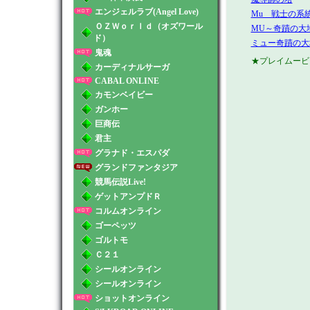
エンジェルラブ(Angel Love)
Mu 戦士の系
ＯＺＷｏｒｌｄ（オズワール
MU～奇蹟の大地
ド）
ミュー奇蹟の大地
鬼魂
★プレイムービー b
カーディナルサーガ
CABAL ONLINE
カモンベイビー
ガンホー
巨商伝
君主
グラナド・エスパダ
グランドファンタジア
競馬伝説Live!
ゲットアンプドＲ
コルムオンライン
ゴーペッツ
ゴルトモ
Ｃ２１
シールオンライン
シールオンライン
ショットオンライン