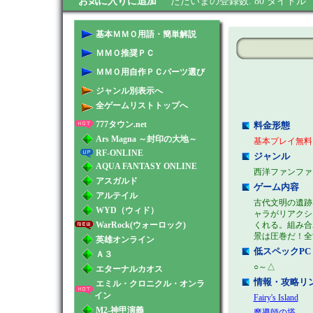
お気に入りに追加
ただいまの登録数: 80 タイトル
基本ＭＭＯ用語・簡単解説
ＭＭＯ推奨ＰＣ
ＭＭＯ用自作ＰＣパーツ選び
ジャンル別表示へ
全ゲームリストトップへ
777タウン.net
料金形態
Ars Magna ～封印の大地～
基本プレイ無料
RF-ONLINE
ジャンル
AQUA FANTASY ONLINE
西洋ファンファ
アスガルド
ゲーム内容
アルテイル
古代文明の遺跡
WYD（ウィド）
ャラがリアクシ
WarRock(ウォーロック)
くれる。組み合
景は圧巻だ！全世
英雄オンライン
低スペックPC
Ａ３
○～△
エターナルカオス
情報・攻略リ
エミル・クロニクル・オンラ
イン
Fairy's Island
M2-神甲演義
魔導師の塔